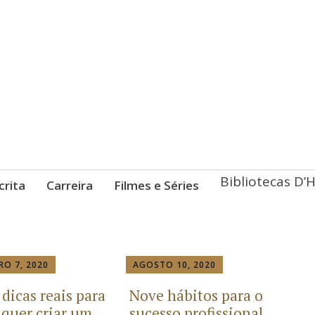
Bibliotecas D’
crita
Carreira
Filmes e Séries
RO 7, 2020
AGOSTO 10, 2020
dicas reais para
Nove hábitos para o
quer criar um
sucesso profissional