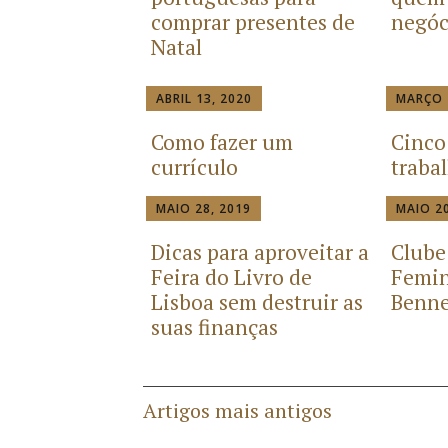
comprar presentes de
negóc
Natal
ABRIL 13, 2020
MARÇO 
Como fazer um
Cinco
currículo
traba
MAIO 28, 2019
MAIO 20
Dicas para aproveitar a
Clube
Feira do Livro de
Femin
Lisboa sem destruir as
Benne
suas finanças
Artigos mais antigos