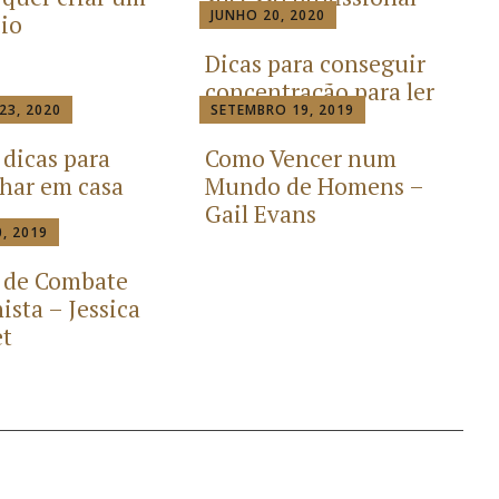
JUNHO 20, 2020
io
Dicas para conseguir
concentração para ler
23, 2020
SETEMBRO 19, 2019
 dicas para
Como Vencer num
lhar em casa
Mundo de Homens –
Gail Evans
, 2019
 de Combate
ista – Jessica
t