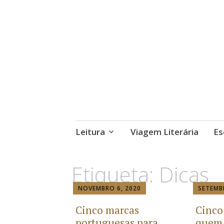
Leitura
Viagem Literária
Es
Etiqueta:
Dicas
NOVEMBRO 6, 2020
SETEMB
Cinco marcas
Cinco 
portuguesas para
quem 