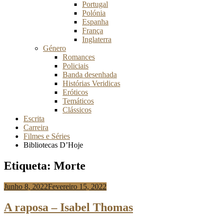
Portugal
Polónia
Espanha
França
Inglaterra
Género
Romances
Policiais
Banda desenhada
Histórias Veridicas
Eróticos
Temáticos
Clássicos
Escrita
Carreira
Filmes e Séries
Bibliotecas D’Hoje
Etiqueta:
Morte
Junho 8, 2022
Fevereiro 15, 2022
Anabela
Risso
A raposa – Isabel Thomas