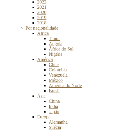
2022
2021
2020
2019
2018
Por nacionalidade
África
Timor
Angola
África do Sul
Nigéria
América
Chile
Colombia
Venezuela
México
América do Norte
Brasil
Ásia
China
India
Japão
Europa
Alemanha
Suécia