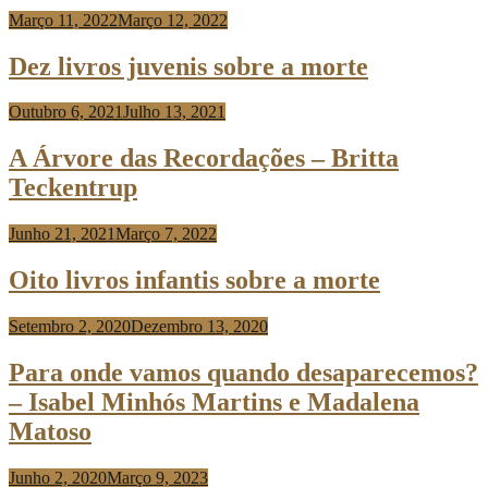
Março 11, 2022
Março 12, 2022
Anabela
Risso
Dez livros juvenis sobre a morte
Outubro 6, 2021
Julho 13, 2021
Anabela
Risso
A Árvore das Recordações – Britta
Teckentrup
Junho 21, 2021
Março 7, 2022
Anabela
Risso
Oito livros infantis sobre a morte
Setembro 2, 2020
Dezembro 13, 2020
Anabela
Risso
Para onde vamos quando desaparecemos?
– Isabel Minhós Martins e Madalena
Matoso
Junho 2, 2020
Março 9, 2023
Anabela