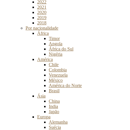
2022
2021
2020
2019
2018
Por nacionalidade
África
Timor
Angola
África do Sul
Nigéria
América
Chile
Colombia
Venezuela
México
América do Norte
Brasil
Ásia
China
India
Japão
Europa
Alemanha
Suécia