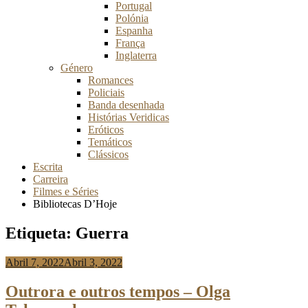
Portugal
Polónia
Espanha
França
Inglaterra
Género
Romances
Policiais
Banda desenhada
Histórias Veridicas
Eróticos
Temáticos
Clássicos
Escrita
Carreira
Filmes e Séries
Bibliotecas D’Hoje
Etiqueta:
Guerra
Abril 7, 2022
Abril 3, 2022
Anabela
Risso
Outrora e outros tempos – Olga