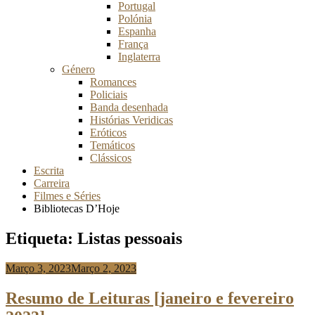
Portugal
Polónia
Espanha
França
Inglaterra
Género
Romances
Policiais
Banda desenhada
Histórias Veridicas
Eróticos
Temáticos
Clássicos
Escrita
Carreira
Filmes e Séries
Bibliotecas D’Hoje
Etiqueta:
Listas pessoais
Março 3, 2023
Março 2, 2023
Anabela
Risso
Resumo de Leituras [janeiro e fevereiro