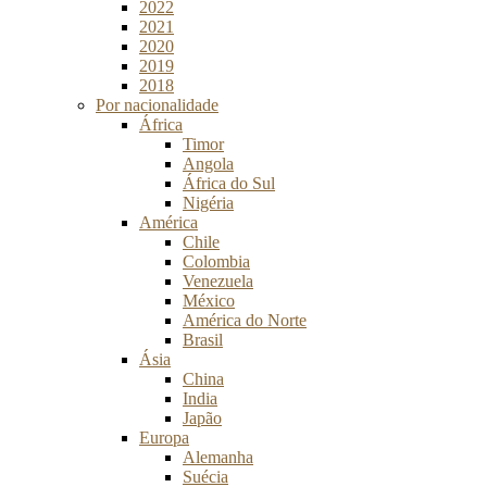
2022
2021
2020
2019
2018
Por nacionalidade
África
Timor
Angola
África do Sul
Nigéria
América
Chile
Colombia
Venezuela
México
América do Norte
Brasil
Ásia
China
India
Japão
Europa
Alemanha
Suécia