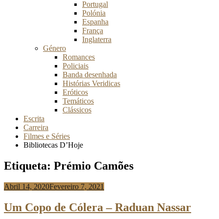
Portugal
Polónia
Espanha
França
Inglaterra
Género
Romances
Policiais
Banda desenhada
Histórias Veridicas
Eróticos
Temáticos
Clássicos
Escrita
Carreira
Filmes e Séries
Bibliotecas D’Hoje
Etiqueta:
Prémio Camões
Abril 14, 2020
Fevereiro 7, 2021
Anabela
Risso
Um Copo de Cólera – Raduan Nassar