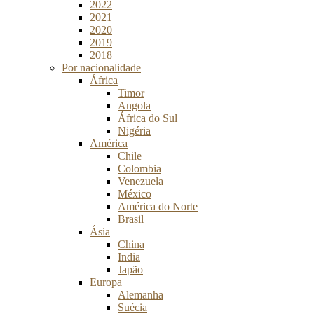
2022
2021
2020
2019
2018
Por nacionalidade
África
Timor
Angola
África do Sul
Nigéria
América
Chile
Colombia
Venezuela
México
América do Norte
Brasil
Ásia
China
India
Japão
Europa
Alemanha
Suécia