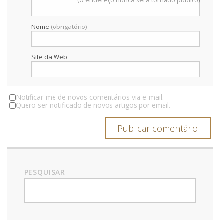
(O endereço nunca será tornado público)
a
Nome
(obrigatório)
r
t
Site da Web
i
g
Notificar-me de novos comentários via e-mail.
Quero ser notificado de novos artigos por email.
o
s
PESQUISAR