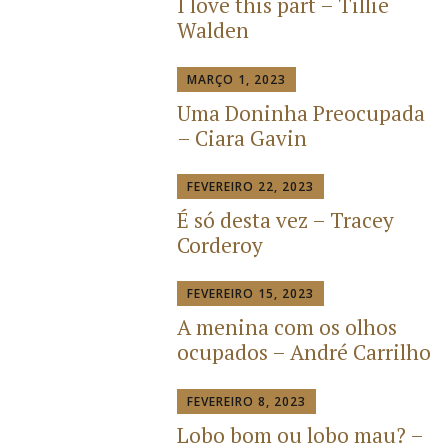
I love this part – Tillie
Walden
MARÇO 1, 2023
Uma Doninha Preocupada
– Ciara Gavin
FEVEREIRO 22, 2023
É só desta vez – Tracey
Corderoy
FEVEREIRO 15, 2023
A menina com os olhos
ocupados – André Carrilho
FEVEREIRO 8, 2023
Lobo bom ou lobo mau? –