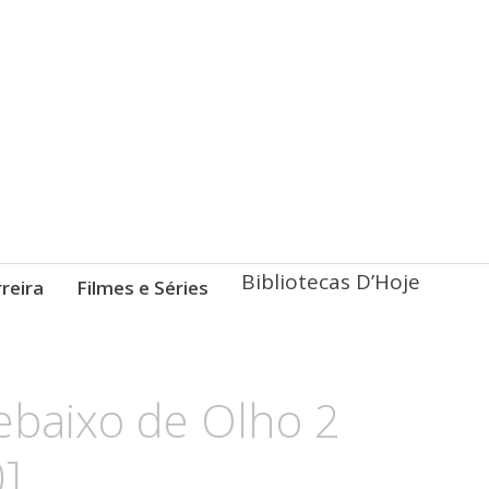
Bibliotecas D’Hoje
reira
Filmes e Séries
baixo de Olho 2
0]