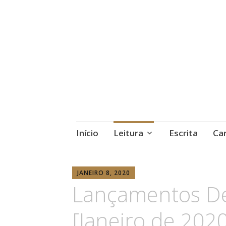
Início
Leitura
Escrita
Car
ANABELA
JANEIRO 8, 2020
RISSO
Lançamentos De
[Janeiro de 202