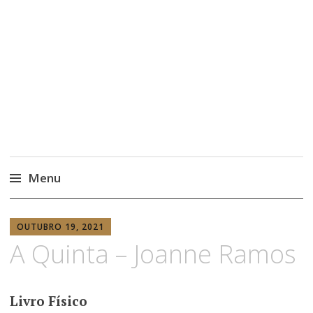
Menu
Saltar
ANABELA
para
OUTUBRO 19, 2021
RISSO
A Quinta – Joanne Ramos
o
conteúdo
Livro Físico