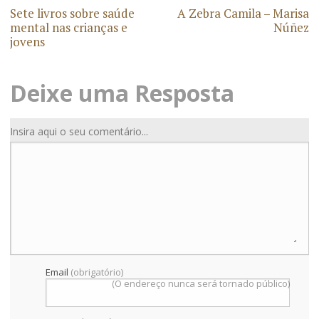
Sete livros sobre saúde
A Zebra Camila – Marisa
a
mental nas crianças e
Núñez
jovens
v
e
Deixe uma Resposta
g
a
Insira aqui o seu comentário...
ç
ã
o
d
e
Email
(obrigatório)
(O endereço nunca será tornado público)
a