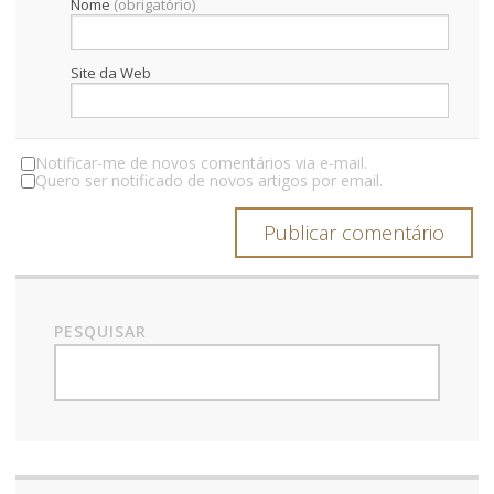
Nome
(obrigatório)
r
t
Site da Web
i
g
Notificar-me de novos comentários via e-mail.
Quero ser notificado de novos artigos por email.
o
s
PESQUISAR