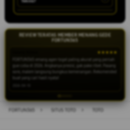
Teknis?
strategi bermain yang tenang tapi
mematikan, manfaatkan fitur bonus yang
Tim profesional kami siaga 24/7 untuk
tersedia, dan jangan ragu buat main
barbar
memastikan kenyamanan kamu. Apapun
saat pola sedang bagus-bagusnya!
kendalanya, dari masalah login sampai tips
Menang Gede
, kami siap bantu lewat live
REVIEW TERATAS MEMBER MENANG GEDE
FORTUN365
chat secepat kilat. Kami jaga privasi dan
kenyamanan Anda sebagai prioritas abadi.
Galang Wijaya
★★★★★
He
FORTUN365 emang agen togel paling akurat yang pernah
Ga
gue coba di 2026. Angkanya presisi, gak pake ribet. Pasang
Ad
sore, malem langsung bungkus kemenangan. Rekomended
Ma
buat yang cari hasil nyata!
be
2026-04-10
20
FORTUN365
>
SITUS TOTO
>
TOTO