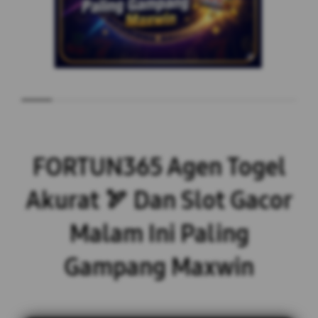
FORTUN365 Agen Togel
Akurat 🏹 Dan Slot Gacor
Malam Ini Paling
Gampang Maxwin