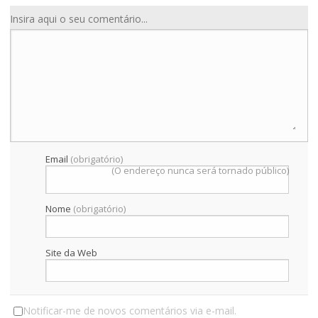
a
Insira aqui o seu comentário...
ç
ã
o
d
e
Email
(obrigatório)
(O endereço nunca será tornado público)
a
Nome
(obrigatório)
r
t
Site da Web
i
g
Notificar-me de novos comentários via e-mail.