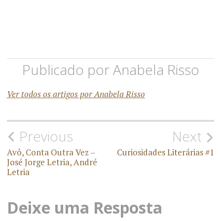
Publicado por
Anabela Risso
Ver todos os artigos por Anabela Risso
Previous
Next
N
Avô, Conta Outra Vez –
Curiosidades Literárias #1
a
José Jorge Letria, André
Letria
v
e
Deixe uma Resposta
g