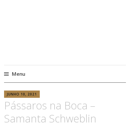
Menu
Saltar
ANABELA
para
JUNHO 10, 2021
RISSO
Pássaros na Boca –
o
conteúdo
Samanta Schweblin