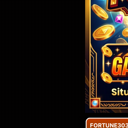
FORTUNE303 M