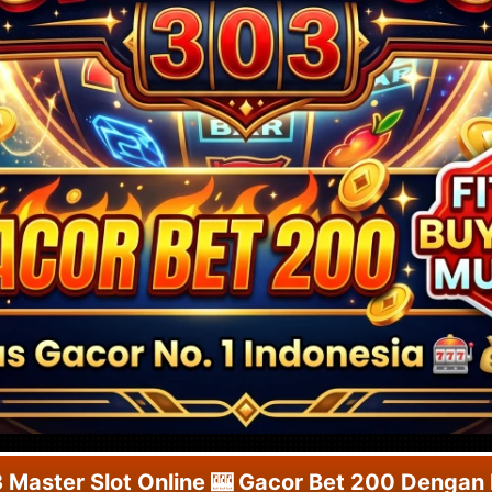
aster Slot Online 🎰 Gacor Bet 200 Dengan F